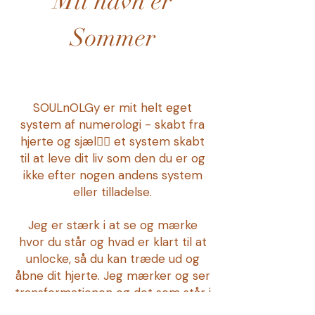
Mit navn er
Sommer
SOULnOLGy er mit helt eget
system af numerologi - skabt fra
hjerte og sjæl❤️‍🔥 et system skabt
til at leve dit liv som den du er og
ikke efter nogen andens system
eller tilladelse.
Jeg er stærk i at se og mærke
hvor du står og hvad er klart til at
unlocke, så du kan træde ud og
åbne dit hjerte. Jeg mærker og ser
transformationen og det som står i
vejen for at du kan leve dit liv fra